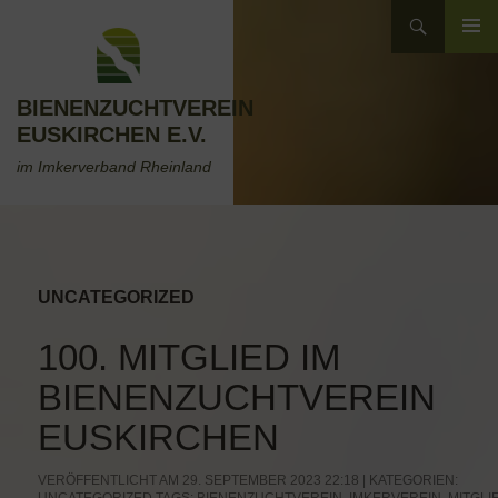
Zum
Suchen
Inhalt
ZUM
springen
INHALT
SPRINGEN
BIENENZUCHTVEREIN
EUSKIRCHEN E.V.
im Imkerverband Rheinland
UNCATEGORIZED
100. MITGLIED IM
BIENENZUCHTVEREIN
EUSKIRCHEN
VERÖFFENTLICHT AM 29. SEPTEMBER 2023 22:18 | KATEGORIEN: