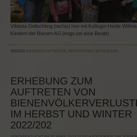
Viktoria Gottschling (rechts) hier mit Kollegin Heide Willm
Kindern der Bienen-AG (rings um eine Beute)
TAGGED
BIENENZUCHTVEREIN
,
IMKERVEREIN
,
MITGLIEDER
ERHEBUNG ZUM
AUFTRETEN VON
BIENENVÖLKERVERLUST
IM HERBST UND WINTER
2022/202
VERÖFFENTLICHT AM 30. APRIL 2023 21:53 | KATEGORIEN:
UNCATEGOR