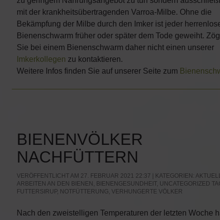
zu geringem Nahrungsangebot zu tun sondern ausschließl
mit der krankheitsübertragenden Varroa-Milbe. Ohne die
Bekämpfung der Milbe durch den Imker ist jeder herrenlos
Bienenschwarm früher oder später dem Tode geweiht. Zög
Sie bei einem Bienenschwarm daher nicht einen unserer
Imkerkollegen
zu kontaktieren.
Weitere Infos finden Sie auf unserer Seite zum
Bienensch
BIENENVÖLKER
NACHFÜTTERN
VERÖFFENTLICHT AM 27. FEBRUAR 2021 22:37 | KATEGORIEN:
AKTUEL
ARBEITEN AN DEN BIENEN
,
BIENENGESUNDHEIT
,
UNCATEGORIZED
TA
FUTTERSIRUP
,
NOTFÜTTERUNG
,
VERHUNGERTE VÖLKER
Nach den zweistelligen Temperaturen der letzten Woche 