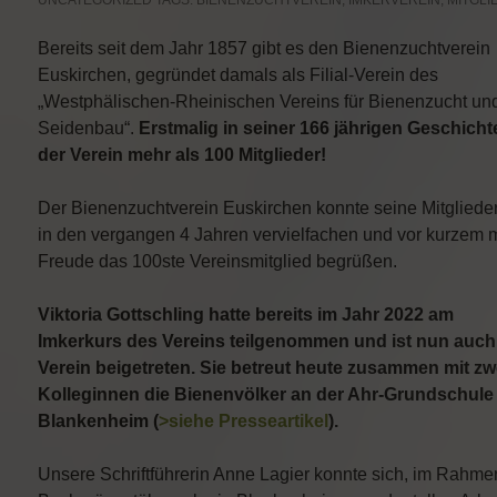
UNCATEGORIZED
TAGS:
BIENENZUCHTVEREIN
,
IMKERVEREIN
,
MITGLI
Bereits seit dem Jahr 1857 gibt es den Bienenzuchtverein
Euskirchen, gegründet damals als Filial-Verein des
„Westphälischen-Rheinischen Vereins für Bienenzucht un
Seidenbau“.
Erstmalig in seiner 166 jährigen Geschicht
der Verein mehr als 100 Mitglieder!
Der Bienenzuchtverein Euskirchen konnte seine Mitgliede
in den vergangen 4 Jahren vervielfachen und vor kurzem m
Freude das 100ste Vereinsmitglied begrüßen.
Viktoria Gottschling hatte bereits im Jahr 2022 am
Imkerkurs des Vereins teilgenommen und ist nun auc
Verein beigetreten. Sie betreut heute zusammen mit zw
Kolleginnen die Bienenvölker an der Ahr-Grundschule 
Blankenheim (
>siehe Presseartikel
).
Unsere Schriftführerin Anne Lagier konnte sich, im Rahme