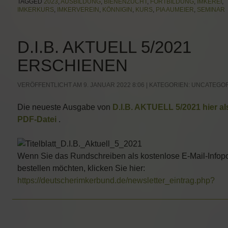
TAGGED
2023
,
AUSBILDUNG
,
BIENENZUCHT
,
FORTBILDUNG
,
IMKEREI
,
IMKERKURS
,
IMKERVEREIN
,
KÖNNIGIN
,
KURS
,
PIA AUMEIER
,
SEMINAR
D.I.B. AKTUELL 5/2021
ERSCHIENEN
VERÖFFENTLICHT AM 9. JANUAR 2022 8:06 | KATEGORIEN:
UNCATEGOR
Die neueste Ausgabe von
D.I.B. AKTUELL 5/2021 hier al
PDF-Datei
.
Wenn Sie das Rundschreiben als kostenlose E-Mail-Infop
bestellen möchten, klicken Sie hier:
https://deutscherimkerbund.de/newsletter_eintrag.php?