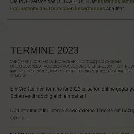
Die PDF-Version des D.I.B. AKTUELL ist
kostenlos auf d
Internetseite des Deutschen Imkerbundes
abrufbar.
TERMINE 2023
VERÖFFENTLICHT AM 16. NOVEMBER 2022 21:53 | KATEGORIEN:
UNCATEGORIZED
TAGS:
2023
,
AUSBILDUNG
,
BIENENZUCHT
,
FORTBIL
IMKEREI
,
IMKERKURS
,
IMKERVEREIN
,
KÖNNIGIN
,
KURS
,
PIA AUMEIER
,
SEMINAR
Ein Großteil der Termine für 2023 ist schon online gegang
Schau es dir doch gleich einmal an!
Darunter findet Ihr interne sowie externe Termine mit Bezu
Imkerei.