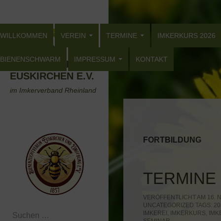
Zum
Suchen
Inhalt
ZUM INHALT SPRINGEN
springen
WILLKOMMEN
VEREIN
TERMINE
IMKERKURS 2026
BIENENSCHWARM
IMPRESSUM
KONTAKT
BIENENZUCHTVEREIN
EUSKIRCHEN E.V.
im Imkerverband Rheinland
FORTBILDUNG
TERMINE 
VERÖFFENTLICHT AM 16. N
UNCATEGORIZED
TAGS:
20
Suchen
IMKEREI
,
IMKERKURS
,
IMK
nach: