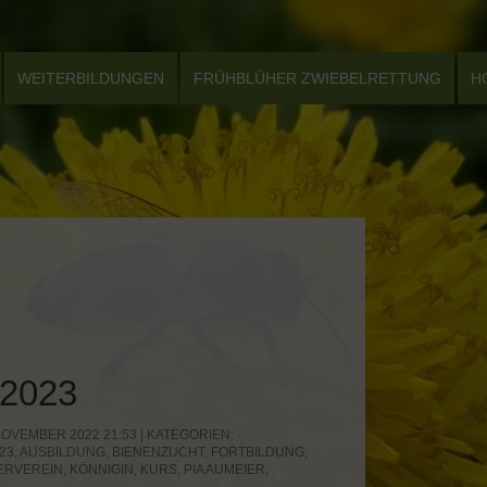
WEITERBILDUNGEN
FRÜHBLÜHER ZWIEBELRETTUNG
H
2023
OVEMBER 2022 21:53 | KATEGORIEN:
23
,
AUSBILDUNG
,
BIENENZUCHT
,
FORTBILDUNG
,
ERVEREIN
,
KÖNNIGIN
,
KURS
,
PIA AUMEIER
,