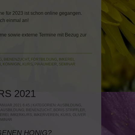
ne für 2023 ist schon online gegangen.
ich einmal an!
terne sowie externe Termine mit Bezug zur
G
,
BIENENZUCHT
,
FORTBILDUNG
,
IMKEREI
,
N
,
KÖNNIGIN
,
KURS
,
PIA AUMEIER
,
SEMINAR
RS 2021
ANUAR 2021 6:45 | KATEGORIEN:
AUSBILDUNG
,
,
AUSBILDUNG
,
BIENENZUCHT
,
BORIS STRIFFLER
,
EREI
,
IMKERKURS
,
IMKERVEREIN
,
KURS
,
OLIVER
EMINAR
GENEN HONIG?