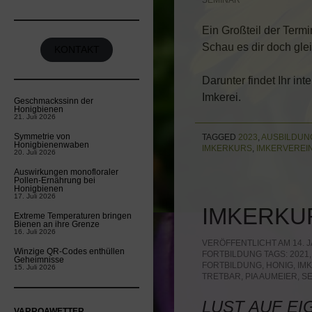
SEMINAR
Ein Großteil der Termi
Schau es dir doch gle
KONTAKT
Darunter findet Ihr in
Imkerei.
Geschmackssinn der
Honigbienen
21. Juli 2026
Symmetrie von
TAGGED
2023
,
AUSBILDUN
Honigbienenwaben
IMKERKURS
,
IMKERVEREI
20. Juli 2026
Auswirkungen monofloraler
Pollen-Ernährung bei
Honigbienen
17. Juli 2026
IMKERKU
Extreme Temperaturen bringen
Bienen an ihre Grenze
16. Juli 2026
VERÖFFENTLICHT AM 14. J
Winzige QR-Codes enthüllen
FORTBILDUNG
TAGS:
2021
Geheimnisse
FORTBILDUNG
,
HONIG
,
IMK
15. Juli 2026
TRETBAR
,
PIA AUMEIER
,
S
LUST AUF EI
VARROAWETTER