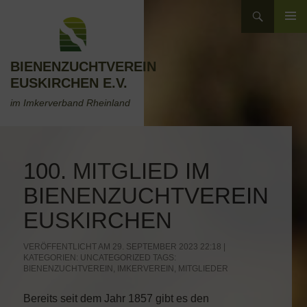
Zum
Suchen
Inhalt
ZUM
springen
INHALT
SPRINGEN
BIENENZUCHTVEREIN
EUSKIRCHEN E.V.
im Imkerverband Rheinland
100. MITGLIED IM
BIENENZUCHTVEREIN
EUSKIRCHEN
VERÖFFENTLICHT AM 29. SEPTEMBER 2023 22:18 |
KATEGORIEN:
UNCATEGORIZED
TAGS:
BIENENZUCHTVEREIN
,
IMKERVEREIN
,
MITGLIEDER
Bereits seit dem Jahr 1857 gibt es den