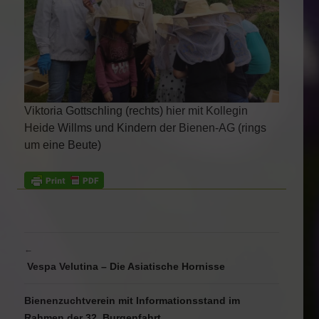
Viktoria Gottschling (rechts) hier mit Kollegin
Heide Willms und Kindern der Bienen-AG (rings
um eine Beute)
BEITRAGSNAVIGATION
←
Vespa Velutina – Die Asiatische Hornisse
Bienenzuchtverein mit Informationsstand im
Rahmen der 32. Burgenfahrt