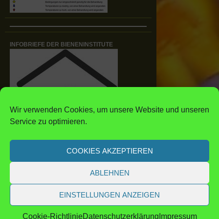
INFOBRIEFE DER BIENENINSTITUTE
Wir verwenden Cookies, um unsere Website und unseren
Service zu optimieren.
COOKIES AKZEPTIEREN
ABLEHNEN
EINSTELLUNGEN ANZEIGEN
Imkerverband Rheinland
|
© 2014
Cookie-Richtlinie
Datenschutz­erklärung
Impressum