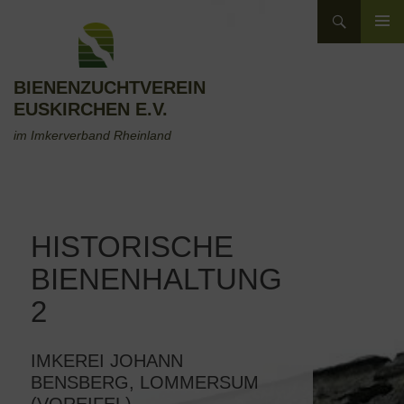
Zum
Suchen
Inhalt
ZUM
springen
INHALT
SPRINGEN
BIENENZUCHTVEREIN
EUSKIRCHEN E.V.
im Imkerverband Rheinland
HISTORISCHE
BIENENHALTUNG
2
IMKEREI JOHANN
BENSBERG, LOMMERSUM