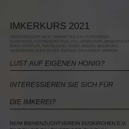
IMKERKURS 2021
VERÖFFENTLICHT AM 14. JANUAR 2021 6:45 | KATEGORIEN:
AUSBILDUNG
,
FORTBILDUNG
TAGS:
2021
,
AUSBILDUNG
,
BIENENZUCHT
BORIS STRIFFLER
,
FORTBILDUNG
,
HONIG
,
IMKEREI
,
IMKERKURS
,
IMKERVEREIN
,
KURS
,
OLIVER TRETBAR
,
PIA AUMEIER
,
SEMINAR
LUST AUF EIGENEN HONIG?
INTERESSIEREN SIE SICH FÜR
DIE IMKEREI?
BEIM BIENENZUCHTVEREIN EUSKIRCHEN E.V.