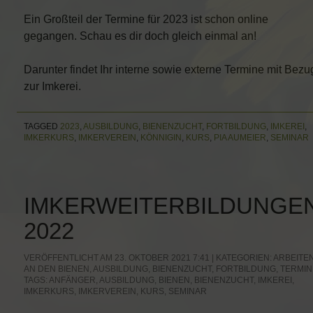
Ein Großteil der Termine für 2023 ist schon online
gegangen. Schau es dir doch gleich einmal an!
Darunter findet Ihr interne sowie externe Termine mit Bezu
zur Imkerei.
TAGGED
2023
,
AUSBILDUNG
,
BIENENZUCHT
,
FORTBILDUNG
,
IMKEREI
,
IMKERKURS
,
IMKERVEREIN
,
KÖNNIGIN
,
KURS
,
PIA AUMEIER
,
SEMINAR
IMKERWEITERBILDUNGE
2022
VERÖFFENTLICHT AM 23. OKTOBER 2021 7:41 | KATEGORIEN:
ARBEITE
AN DEN BIENEN
,
AUSBILDUNG
,
BIENENZUCHT
,
FORTBILDUNG
,
TERMIN
TAGS:
ANFÄNGER
,
AUSBILDUNG
,
BIENEN
,
BIENENZUCHT
,
IMKEREI
,
IMKERKURS
,
IMKERVEREIN
,
KURS
,
SEMINAR