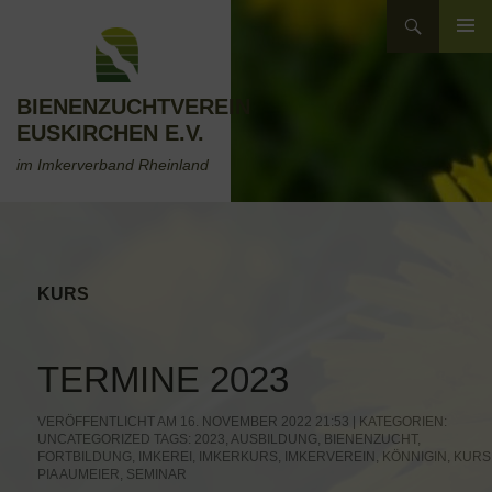
Zum
Suchen
Inhalt
ZUM
springen
INHALT
SPRINGEN
BIENENZUCHTVEREIN
EUSKIRCHEN E.V.
im Imkerverband Rheinland
KURS
TERMINE 2023
VERÖFFENTLICHT AM 16. NOVEMBER 2022 21:53 | KATEGORIEN:
UNCATEGORIZED
TAGS:
2023
,
AUSBILDUNG
,
BIENENZUCHT
,
FORTBILDUNG
,
IMKEREI
,
IMKERKURS
,
IMKERVEREIN
,
KÖNNIGIN
,
KURS
PIA AUMEIER
,
SEMINAR