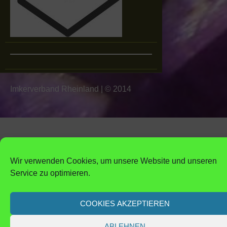
Imkerverband Rheinland
|
© 2014
Wir verwenden Cookies, um unsere Website und unseren
Service zu optimieren.
COOKIES AKZEPTIEREN
ABLEHNEN