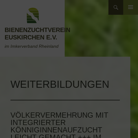
Zum
Suchen
Inhalt
ZUM
springen
INHALT
SPRINGEN
BIENENZUCHTVEREIN
EUSKIRCHEN E.V.
im Imkerverband Rheinland
WEITERBILDUNGEN
VÖLKERVERMEHRUNG MIT
INTEGRIERTER
KÖNNIGINNENAUFZUCHT
LEICHT GEMACHT +++ IM