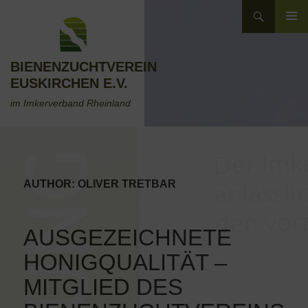
Zum
Suchen
Inhalt
ZUM
springen
INHALT
SPRINGEN
BIENENZUCHTVEREIN
EUSKIRCHEN E.V.
im Imkerverband Rheinland
AUTHOR:
OLIVER TRETBAR
AUSGEZEICHNETE
HONIGQUALITÄT –
MITGLIED DES