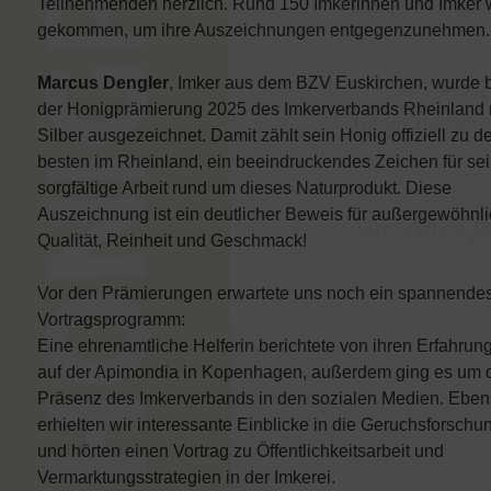
Teilnehmenden herzlich. Rund 150 Imkerinnen und Imker
gekommen, um ihre Auszeichnungen entgegenzunehmen.
Marcus Dengler
, Imker aus dem BZV Euskirchen, wurde 
der Honigprämierung 2025 des Imkerverbands Rheinland 
Silber ausgezeichnet. Damit zählt sein Honig offiziell zu d
besten im Rheinland, ein beeindruckendes Zeichen für se
sorgfältige Arbeit rund um dieses Naturprodukt. Diese
Auszeichnung ist ein deutlicher Beweis für außergewöhnl
Qualität, Reinheit und Geschmack!
Vor den Prämierungen erwartete uns noch ein spannende
Vortragsprogramm:
Eine ehrenamtliche Helferin berichtete von ihren Erfahrun
auf der Apimondia in Kopenhagen, außerdem ging es um 
Präsenz des Imkerverbands in den sozialen Medien. Ebe
erhielten wir interessante Einblicke in die Geruchsforschu
und hörten einen Vortrag zu Öffentlichkeitsarbeit und
Vermarktungsstrategien in der Imkerei.