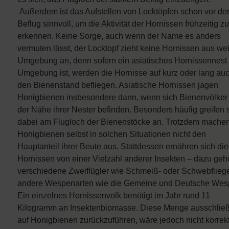
Außerdem ist das Aufstellen von Locktöpfen schon vor d
Beflug sinnvoll, um die Aktivität der Hornissen frühzeitig zu
erkennen. Keine Sorge, auch wenn der Name es anders
vermuten lässt, der Locktopf zieht keine Hornissen aus wei
Umgebung an, denn sofern ein asiatisches Hornissennest 
Umgebung ist, werden die Hornisse auf kurz oder lang au
den Bienenstand befliegen. Asiatische Hornissen jagen
Honigbienen insbesondere dann, wenn sich Bienenvölker 
der Nähe ihrer Nester befinden. Besonders häufig greifen 
dabei am Flugloch der Bienenstöcke an. Trotzdem mache
Honigbienen selbst in solchen Situationen nicht den
Hauptanteil ihrer Beute aus. Stattdessen ernähren sich die
Hornissen von einer Vielzahl anderer Insekten – dazu geh
verschiedene Zweiflügler wie Schmeiß- oder Schwebflieg
andere Wespenarten wie die Gemeine und Deutsche Wes
Ein einzelnes Hornissenvolk benötigt im Jahr rund 11
Kilogramm an Insektenbiomasse. Diese Menge ausschließ
auf Honigbienen zurückzuführen, wäre jedoch nicht korrekt