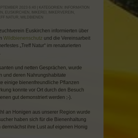
PTEMBER 2023 6:40 | KATEGORIEN:
INFORMATION
IN
,
EUSKIRCHEN
,
IMKEREI
,
IMKERVEREIN
,
EFF NATUR
,
WILDBIENEN
zuchtverein Euskirchen informierten über
en
Wildbienenschutz
und die Vereinsarbeit
estes „Treff Natur“ im renaturierten
.
ssanten und netten Gesprächen, wurde
en und deren Nahrungshabitate
te einige bienenfreundliche Pflanzen
rkung konnte vor Ort durch den Besuch
enen gut demonstriert werden ;-).
hl an Honigen aus unserer Region wurde
ucher haben sich für die Bienenhaltung
en demnächst ihre Lust auf eigenen Honig