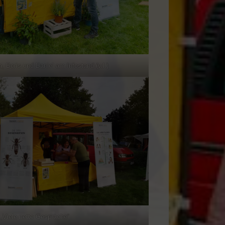
, Boris und Daniel am Infostand (v.l.)
„Viele nette Gespräche“