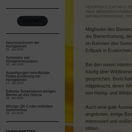
VERÖFFENTLICHT AM 3. SE
TAGS:
BIENENZUCHTVERE
INFORMATIONSSTAND
,
TR
KONTAKT
Mitglieder des Bienen
die Bienenhaltung, d
Geschmackssinn der
im Rahmen des Sommerf
Honigbienen
21. Juli 2026
Erftpark in Euskirchen
Symmetrie von
Honigbienenwaben
Bei den vielen intere
20. Juli 2026
häufig über Wildbien
Auswirkungen monofloraler
Pollen-Ernährung bei
gesprochen. Boris hat
Honigbienen
17. Juli 2026
mitgebracht, deren Wi
Extreme Temperaturen bringen
von Honig- und Wildbi
Bienen an ihre Grenze
16. Juli 2026
Winzige QR-Codes enthüllen
Auch eine gute Auswa
Geheimnisse
15. Juli 2026
angeboten, einige Bes
interessiert und woll
stillen.
VARROAWETTER