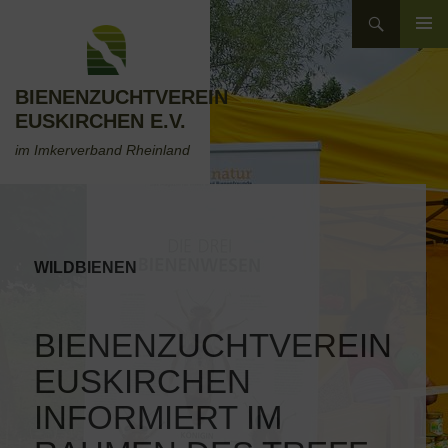
Zum
Suchen
Inhalt
ZUM
springen
INHALT
SPRINGEN
BIENENZUCHTVEREIN
EUSKIRCHEN E.V.
im Imkerverband Rheinland
WILDBIENEN
BIENENZUCHTVEREIN
EUSKIRCHEN
INFORMIERT IM