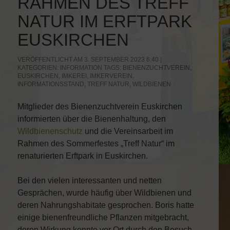
RAHMEN DES TREFF
NATUR IM ERFTPARK
EUSKIRCHEN
VERÖFFENTLICHT AM 3. SEPTEMBER 2023 6:40 |
KATEGORIEN:
INFORMATION
TAGS:
BIENENZUCHTVEREIN
,
EUSKIRCHEN
,
IMKEREI
,
IMKERVEREIN
,
INFORMATIONSSTAND
,
TREFF NATUR
,
WILDBIENEN
Mitglieder des Bienenzuchtverein Euskirchen
informierten über die Bienenhaltung, den
Wildbienenschutz
und die Vereinsarbeit im
Rahmen des Sommerfestes „Treff Natur“ im
renaturierten Erftpark in Euskirchen.
Bei den vielen interessanten und netten
Gesprächen, wurde häufig über Wildbienen und
deren Nahrungshabitate gesprochen. Boris hatte
einige bienenfreundliche Pflanzen mitgebracht,
deren Wirkung konnte vor Ort durch den Besuch