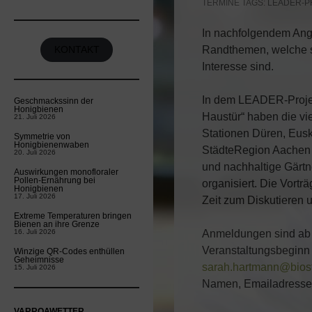
TERMINE
TAGS:
LEADER-P
In nachfolgendem Ange
Randthemen, welche si
KONTAKT
Interesse sind.
In dem LEADER-Projekt
Geschmackssinn der
Honigbienen
Haustür“ haben die vie
21. Juli 2026
Stationen Düren, Eusk
Symmetrie von
Honigbienenwaben
StädteRegion Aachen 
20. Juli 2026
und nachhaltige Gärtn
Auswirkungen monofloraler
Pollen-Ernährung bei
organisiert. Die Vortr
Honigbienen
17. Juli 2026
Zeit zum Diskutieren 
Extreme Temperaturen bringen
Bienen an ihre Grenze
16. Juli 2026
Anmeldungen sind ab j
Veranstaltungsbeginn 
Winzige QR-Codes enthüllen
Geheimnisse
sarah.hartmann@biost
15. Juli 2026
Namen, Emailadresse
VARROAWETTER