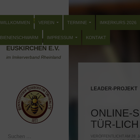
Zum
Suchen
Inhalt
ZUM INHALT SPRINGEN
springen
WILLKOMMEN
VEREIN
TERMINE
IMKERKURS 2026
BIENENSCHWARM
IMPRESSUM
KONTAKT
BIENENZUCHTVEREIN
EUSKIRCHEN E.V.
im Imkerverband Rheinland
LEADER-PROJEKT
ONLINE-S
TÜR-LICH
Suchen
VERÖFFENTLICHT AM 28. J
nach: