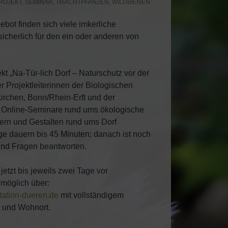
ROJEKT
,
SEMINAR
,
TRACHTPFANZEN
,
WILDBIENEN
bot finden sich viele imkerliche
cherlich für den ein oder anderen von
 „Na-Tür-lich Dorf – Naturschutz vor der
r Projektleiterinnen der Biologischen
irchen, Bonn/Rhein-Erft und der
Online-Seminare rund ums ökologische
ern und Gestalten rund ums Dorf
äge dauern bis 45 Minuten; danach ist noch
und Fragen beantworten.
etzt bis jeweils zwei Tage vor
möglich über:
ation-dueren.de
mit vollständigem
 und Wohnort.