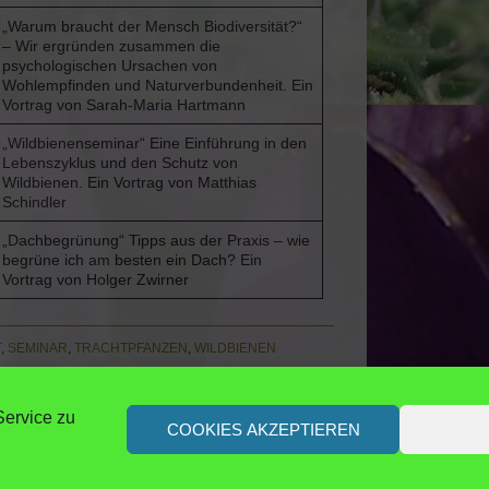
„Warum braucht der Mensch Biodiversität?“
– Wir ergründen zusammen die
psychologischen Ursachen von
Wohlempfinden und Naturverbundenheit. Ein
Vortrag von Sarah-Maria Hartmann
„Wildbienenseminar“ Eine Einführung in den
Lebenszyklus und den Schutz von
Wildbienen. Ein Vortrag von Matthias
Schindler
„Dachbegrünung“ Tipps aus der Praxis – wie
begrüne ich am besten ein Dach? Ein
Vortrag von Holger Zwirner
T
,
SEMINAR
,
TRACHTPFANZEN
,
WILDBIENEN
ervice zu
COOKIES AKZEPTIEREN
d
|
© 2014