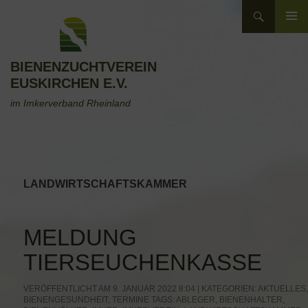
Zum
Suchen
Inhalt
ZUM
springen
INHALT
SPRINGEN
BIENENZUCHTVEREIN
EUSKIRCHEN E.V.
im Imkerverband Rheinland
LANDWIRTSCHAFTSKAMMER
MELDUNG
TIERSEUCHENKASSE
VERÖFFENTLICHT AM 9. JANUAR 2022 8:04 | KATEGORIEN:
AKTUELLES
,
BIENENGESUNDHEIT
,
TERMINE
TAGS:
ABLEGER
,
BIENENHALTER
,