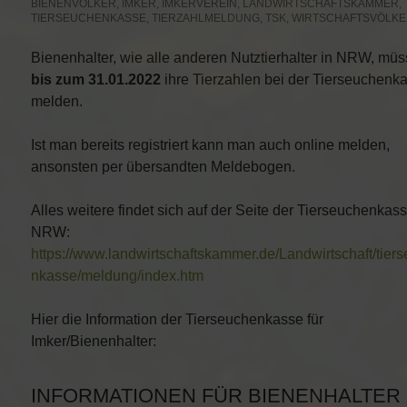
BIENENVÖLKER
,
IMKER
,
IMKERVEREIN
,
LANDWIRTSCHAFTSKAMMER
,
TIERSEUCHENKASSE
,
TIERZAHLMELDUNG
,
TSK
,
WIRTSCHAFTSVÖLK
Bienenhalter, wie alle anderen Nutztierhalter in NRW, mü
bis zum 31.01.2022
ihre Tierzahlen bei der Tierseuchenk
melden.
Ist man bereits registriert kann man auch online melden,
ansonsten per übersandten Meldebogen.
Alles weitere findet sich auf der Seite der Tierseuchenkas
NRW:
https://www.landwirtschaftskammer.de/Landwirtschaft/tier
nkasse/meldung/index.htm
Hier die Information der Tierseuchenkasse für
Imker/Bienenhalter:
INFORMATIONEN FÜR BIENENHALTER