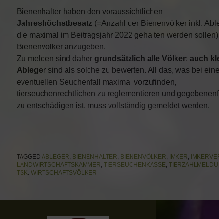
Bienenhalter haben den voraussichtlichen
Jahreshöchstbesatz
(=Anzahl der Bienenvölker inkl. Abl
die maximal im Beitragsjahr 2022 gehalten werden sollen) 
Bienenvölker anzugeben.
Zu melden sind daher
grundsätzlich alle Völker
;
auch kl
Ableger
sind als solche zu bewerten. All das, was bei ein
eventuellen Seuchenfall maximal vorzufinden,
tierseuchenrechtlichen zu reglementieren und gegebenenf
zu entschädigen ist, muss vollständig gemeldet werden.
TAGGED
ABLEGER
,
BIENENHALTER
,
BIENENVÖLKER
,
IMKER
,
IMKERVE
LANDWIRTSCHAFTSKAMMER
,
TIERSEUCHENKASSE
,
TIERZAHLMELD
TSK
,
WIRTSCHAFTSVÖLKER