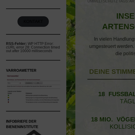
UMWELTSCHUTZ
TAGS:
AR
INSE
KONTAKT
ARTENS
In vielen Handlung
RSS-Fehler:
WP HTTP Error:
umgesteuert werden. 
cURL error 28: Connection timed
out after 10000 milliseconds
die polit
DEINE STIMME
VARROAWETTER
18 FUSSBAL
TÄGL
18 MIO. VÖGE
INFOBRIEFE DER
KOLLISI
BIENENINSTITUTE