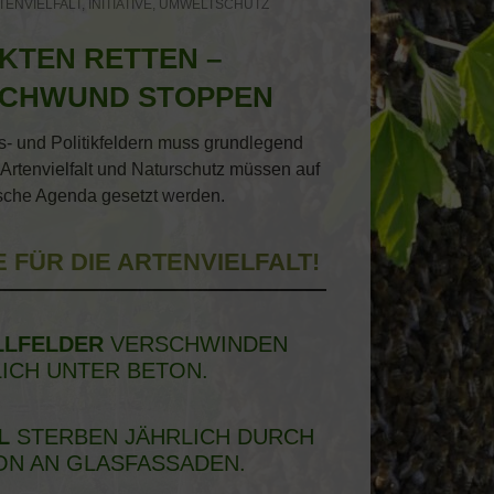
TENVIELFALT
,
INITIATIVE
,
UMWELTSCHUTZ
KTEN RETTEN –
CHWUND STOPPEN
s- und Politikfeldern muss grundlegend
Artenvielfalt und Naturschutz müssen auf
ische Agenda gesetzt werden.
 FÜR DIE ARTENVIELFALT!
LFELDER
VERSCHWINDEN
ICH UNTER BETON.
L
STERBEN JÄHRLICH DURCH
ON AN GLASFASSADEN.