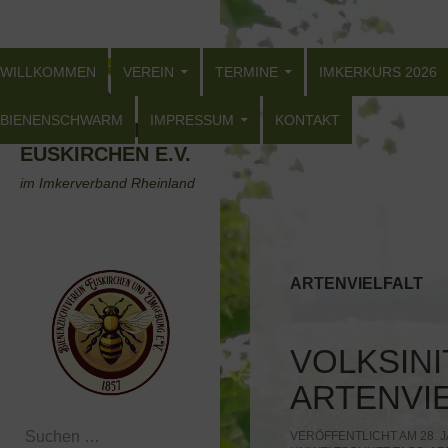
Zum
Suchen
Inhalt
ZUM INHALT SPRINGEN
springen
WILLKOMMEN
VEREIN
TERMINE
IMKERKURS 2026
BIENENSCHWARM
IMPRESSUM
KONTAKT
BIENENZUCHTVEREIN
EUSKIRCHEN E.V.
im Imkerverband Rheinland
ARTENVIELFALT
VOLKSINI
ARTENVIE
Suchen
VERÖFFENTLICHT AM 28. J
nach: