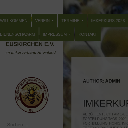
Zum
Suchen
Inhalt
ZUM INHALT SPRINGEN
springen
WILLKOMMEN
VEREIN
TERMINE
IMKERKURS 2026
BIENENSCHWARM
IMPRESSUM
KONTAKT
BIENENZUCHTVEREIN
EUSKIRCHEN E.V.
im Imkerverband Rheinland
AUTHOR:
ADMIN
IMKERKU
VERÖFFENTLICHT AM 14. J
FORTBILDUNG
TAGS:
2021
Suchen
FORTBILDUNG
,
HONIG
,
IMK
nach: