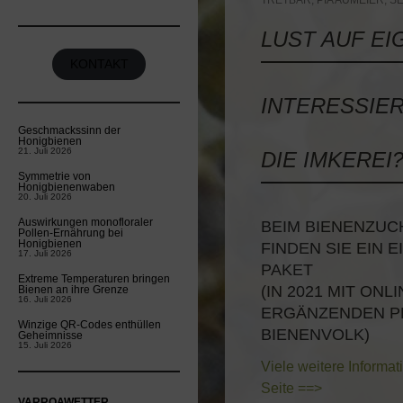
TRETBAR
,
PIA AUMEIER
,
S
LUST AUF EI
KONTAKT
INTERESSIER
Geschmackssinn der
Honigbienen
21. Juli 2026
DIE IMKEREI
Symmetrie von
Honigbienenwaben
20. Juli 2026
Auswirkungen monofloraler
BEIM BIENENZUC
Pollen-Ernährung bei
Honigbienen
FINDEN SIE EIN
17. Juli 2026
PAKET
Extreme Temperaturen bringen
(IN 2021 MIT ON
Bienen an ihre Grenze
16. Juli 2026
ERGÄNZENDEN P
Winzige QR-Codes enthüllen
BIENENVOLK)
Geheimnisse
15. Juli 2026
Viele weitere Informa
Seite ==>
VARROAWETTER