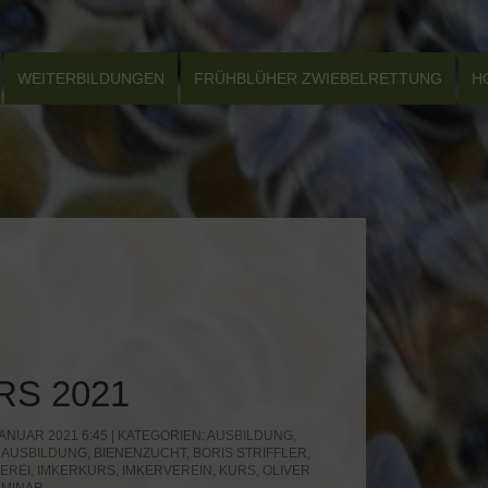
WEITERBILDUNGEN
FRÜHBLÜHER ZWIEBELRETTUNG
H
RS 2021
ANUAR 2021 6:45 | KATEGORIEN:
AUSBILDUNG
,
,
AUSBILDUNG
,
BIENENZUCHT
,
BORIS STRIFFLER
,
EREI
,
IMKERKURS
,
IMKERVEREIN
,
KURS
,
OLIVER