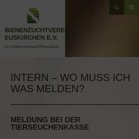
Zum
Suchen
Inhalt
ZUM
springen
INHALT
SPRINGEN
BIENENZUCHTVEREIN
EUSKIRCHEN E.V.
im Imkerverband Rheinland
INTERN – WO MUSS ICH
WAS MELDEN?
MELDUNG BEI DER
TIERSEUCHENKASSE