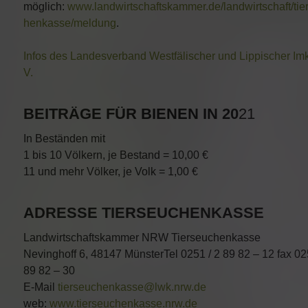
möglich:
www.landwirtschaftskammer.de/landwirtschaft/tie
henkasse/meldung
.
Infos des Landesverband Westfälischer und Lippischer Imk
V.
BEITRÄGE FÜR BIENEN IN 20
21
In Beständen mit
1 bis 10 Völkern, je Bestand = 10,00 €
11 und mehr Völker, je Volk = 1,00 €
ADRESSE TIERSEUCHENKASSE
Landwirtschaftskammer NRW Tierseuchenkasse
Nevinghoff 6, 48147 MünsterTel 0251 / 2 89 82 – 12 fax 02
89 82 – 30
E-Mail
tierseuchenkasse@lwk.nrw.de
web:
www.tierseuchenkasse.nrw.de